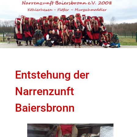
Entstehung der
Narrenzunft
Baiersbronn